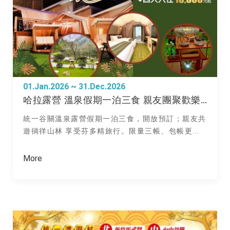
01.Jan.2026 ~ 31.Dec.2026
哈拉露營 溫泉假期一泊三食 親友團聚歡樂首選
統一谷關溫泉露營假期一泊三食，開放預訂；親友共
遊徜徉山林 享受芬多精旅行。限量三帳、包帳更...
More