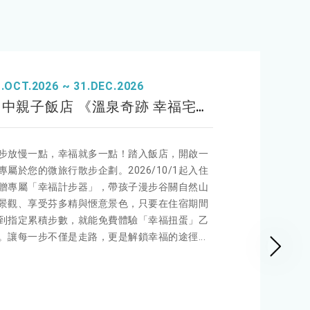
1.OCT.2026 ~ 31.DEC.2026
親子飯店 《溫泉奇跡 幸福宅急便》親子泡湯 x 幸福任務，解鎖驚喜好禮
步放慢一點，幸福就多一點！踏入飯店，開啟一
專屬於您的微旅行散步企劃。2026/10/1起入住
贈專屬「幸福計步器」，帶孩子漫步谷關自然山
景觀、享受芬多精與愜意景色，只要在住宿期間
到指定累積步數，就能免費體驗「幸福扭蛋」乙
。讓每一步不僅是走路，更是解鎖幸福的途徑...