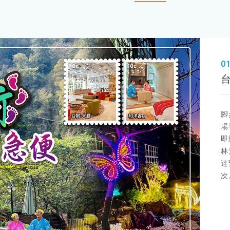
0
台中
腳
場
即
林
達
次