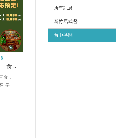
所有訊息
新竹馬武督
台中谷關
26
哈拉露營 溫泉假期一泊三食 親友團聚歡樂首選
三食，
享...