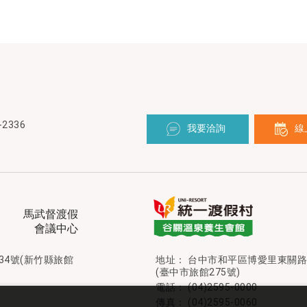
樓
-2336
我要洽詢
線
馬武督渡假
會議中心
34號(新竹縣旅館
地址：
台中市和平區博愛里東關路
(臺中市旅館275號)
電話：
(04)2595-0000
傳真： (04)2595-0060